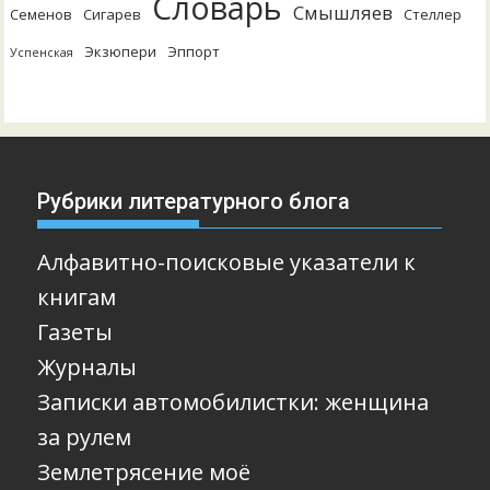
Словарь
Смышляев
Семенов
Сигарев
Стеллер
Экзюпери
Эппорт
Успенская
Рубрики литературного блога
Алфавитно-поисковые указатели к
книгам
Газеты
Журналы
Записки автомобилистки: женщина
за рулем
Землетрясение моё