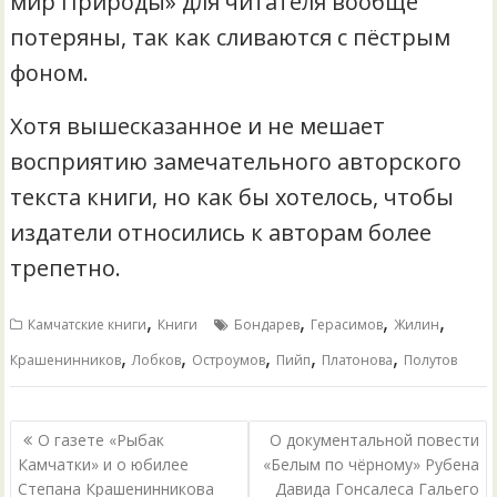
мир Природы» для читателя вообще
потеряны, так как сливаются с пёстрым
фоном.
Хотя вышесказанное и не мешает
восприятию замечательного авторского
текста книги, но как бы хотелось, чтобы
издатели относились к авторам более
трепетно.
,
,
,
,
Камчатские книги
Книги
Бондарев
Герасимов
Жилин
,
,
,
,
,
Крашенинников
Лобков
Остроумов
Пийп
Платонова
Полутов
Навигация
О газете «Рыбак
О документальной повести
по
Камчатки» и о юбилее
«Белым по чёрному» Рубена
Степана Крашенинникова
Давида Гонсалеса Гальего