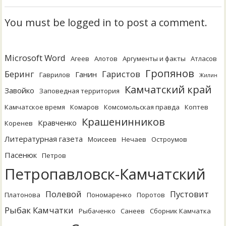
You must be logged in to post a comment.
Microsoft Word
Агеев
Алотов
Аргументы и факты
Атласов
Гропянов
Беринг
Гаристов
Ганин
Гаврилов
Жилин
Камчатский край
Завойко
Заповедная территория
Камчатское время
Комаров
Комсомольская правда
Коптев
Крашенинников
Кравченко
Коренев
Литературная газета
Моисеев
Нечаев
Остроумов
Пасенюк
Петров
Петропавловск-Камчатский
Полевой
Пустовит
Платонова
Пономаренко
Поротов
Рыбак Камчатки
Рыбаченко
Санеев
Сборник Камчатка