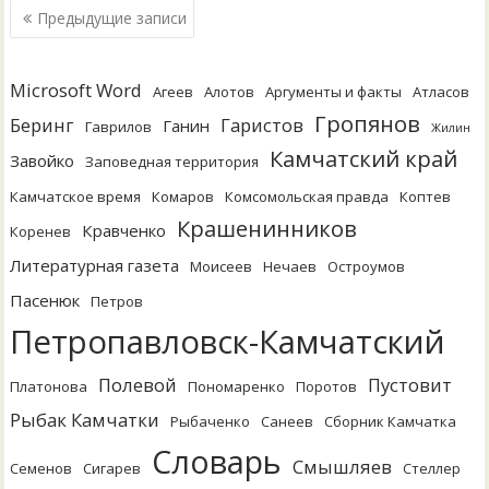
Навигация
Предыдущие записи
по
записям
Microsoft Word
Агеев
Алотов
Аргументы и факты
Атласов
Гропянов
Беринг
Гаристов
Ганин
Гаврилов
Жилин
Камчатский край
Завойко
Заповедная территория
Камчатское время
Комаров
Комсомольская правда
Коптев
Крашенинников
Кравченко
Коренев
Литературная газета
Моисеев
Нечаев
Остроумов
Пасенюк
Петров
Петропавловск-Камчатский
Полевой
Пустовит
Платонова
Пономаренко
Поротов
Рыбак Камчатки
Рыбаченко
Санеев
Сборник Камчатка
Словарь
Смышляев
Семенов
Сигарев
Стеллер