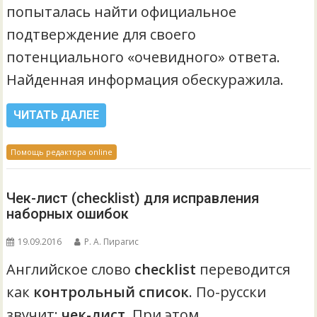
попыталась найти официальное
подтверждение для своего
потенциального «очевидного» ответа.
Найденная информация обескуражила.
ЧИТАТЬ ДАЛЕЕ
Помощь редактора online
Чек-лист (checklist) для исправления
наборных ошибок
19.09.2016
Р. А. Пирагис
Английское слово
checklist
переводится
как
контрольный список
. По-русски
звучит:
чек-лист
. При этом