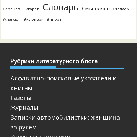
Словарь
Смышляев
Семенов
Сигарев
Стеллер
Экзюпери
Эппорт
Успенская
Рубрики литературного блога
Алфавитно-поисковые указатели к
книгам
Газеты
Журналы
Записки автомобилистки: женщина
за рулем
Землетрясение моё