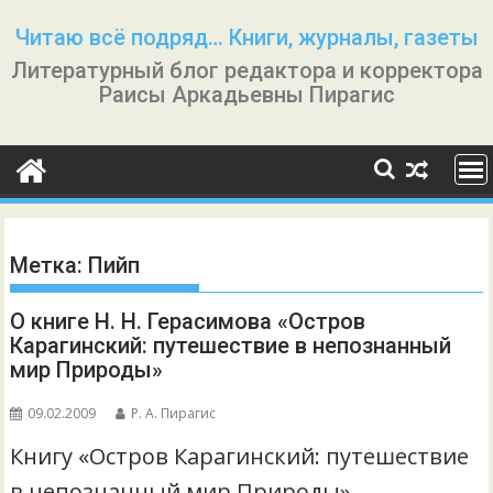
Перейти
Читаю всё подряд… Книги, журналы, газеты
к
Литературный блог редактора и корректора
содержимому
Раисы Аркадьевны Пирагис
Метка:
Пийп
О книге Н. Н. Герасимова «Остров
Карагинский: путешествие в непознанный
мир Природы»
09.02.2009
Р. А. Пирагис
Книгу «Остров Карагинский: путешествие
в непознанный мир Природы»