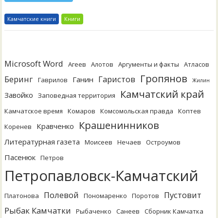
Камчатские книги
Книги
Microsoft Word
Агеев
Алотов
Аргументы и факты
Атласов
Гропянов
Беринг
Гаристов
Ганин
Гаврилов
Жилин
Камчатский край
Завойко
Заповедная территория
Камчатское время
Комаров
Комсомольская правда
Коптев
Крашенинников
Кравченко
Коренев
Литературная газета
Моисеев
Нечаев
Остроумов
Пасенюк
Петров
Петропавловск-Камчатский
Полевой
Пустовит
Платонова
Пономаренко
Поротов
Рыбак Камчатки
Рыбаченко
Санеев
Сборник Камчатка