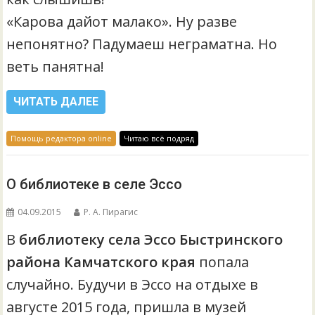
«Карова дайот малако». Ну разве
непонятно? Падумаеш неграматна. Но
веть панятна!
ЧИТАТЬ ДАЛЕЕ
Помощь редактора online
Читаю всё подряд
О библиотеке в селе Эссо
04.09.2015
Р. А. Пирагис
В
библиотеку села Эссо Быстринского
района Камчатского края
попала
случайно. Будучи в Эссо на отдыхе в
августе 2015 года, пришла в музей