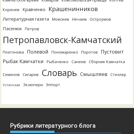
Камчатское время
Комаров
Комсомольская правда
Коптев
Крашенинников
Кравченко
Коренев
Литературная газета
Моисеев
Нечаев
Остроумов
Пасенюк
Петров
Петропавловск-Камчатский
Полевой
Пустовит
Платонова
Пономаренко
Поротов
Рыбак Камчатки
Рыбаченко
Санеев
Сборник Камчатка
Словарь
Смышляев
Семенов
Сигарев
Стеллер
Экзюпери
Эппорт
Успенская
Рубрики литературного блога