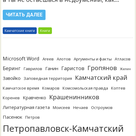
ЧИТАТЬ ДАЛЕЕ
Камчатские книги
Книги
Microsoft Word
Агеев
Алотов
Аргументы и факты
Атласов
Гропянов
Беринг
Гаристов
Ганин
Гаврилов
Жилин
Камчатский край
Завойко
Заповедная территория
Камчатское время
Комаров
Комсомольская правда
Коптев
Крашенинников
Кравченко
Коренев
Литературная газета
Моисеев
Нечаев
Остроумов
Пасенюк
Петров
Петропавловск-Камчатский