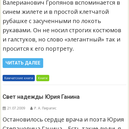
Валерианович Гропянов вспоминается в
синем жилете и в простой клетчатой
рубашке с засученными по локоть
рукавами. Он не носил строгих костюмов
и галстуков, но слово «элегантный» так и
просится к его портрету.
ЧИТАТЬ ДАЛЕЕ
Камчатские книги
Книги
Свет надежды Юрия Ганина
21.07.2009
Р. А. Пирагис
Остановилось сердце врача и поэта Юрия
Степановича Ганина… Есть такие люди, я