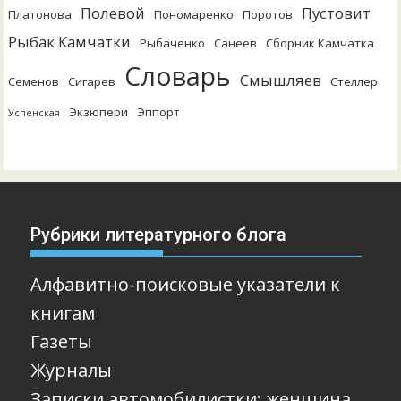
Полевой
Пустовит
Платонова
Пономаренко
Поротов
Рыбак Камчатки
Рыбаченко
Санеев
Сборник Камчатка
Словарь
Смышляев
Семенов
Сигарев
Стеллер
Экзюпери
Эппорт
Успенская
Рубрики литературного блога
Алфавитно-поисковые указатели к
книгам
Газеты
Журналы
Записки автомобилистки: женщина