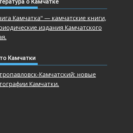
тература о Камчатке
нига Камчатка" — камчатские книги,
риодические издания Камчатского
ая.
то Камчатки
тропавловск-Камчатский: новые
тографии Камчатки.