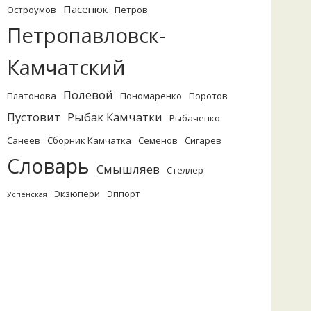
Пасенюк
Остроумов
Петров
Петропавловск-
Камчатский
Полевой
Платонова
Пономаренко
Поротов
Пустовит
Рыбак Камчатки
Рыбаченко
Санеев
Сборник Камчатка
Семенов
Сигарев
Словарь
Смышляев
Стеллер
Экзюпери
Эппорт
Успенская