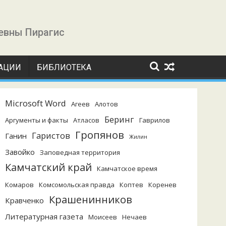
евны Пирагис
УАЦИИ
БИБЛИОТЕКА
Microsoft Word
Агеев
Алотов
Беринг
Аргументы и факты
Атласов
Гаврилов
Гропянов
Гаристов
Ганин
Жилин
Завойко
Заповедная территория
Камчатский край
Камчатское время
Комаров
Комсомольская правда
Коптев
Коренев
Крашенинников
Кравченко
Литературная газета
Моисеев
Нечаев