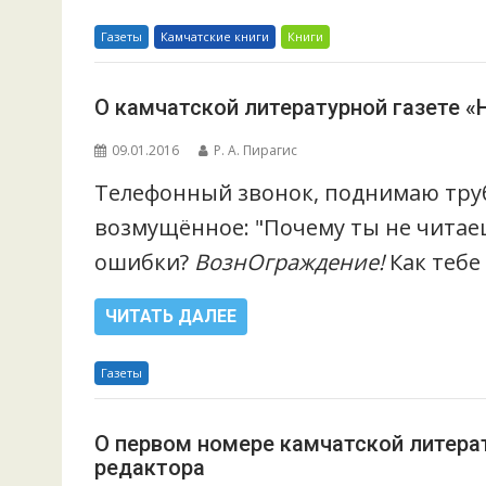
Газеты
Камчатские книги
Книги
О камчатской литературной газете «
09.01.2016
Р. А. Пирагис
Телефонный звонок, поднимаю труб
возмущённое: "Почему ты не читае
ошибки?
ВознОграждение!
Как тебе
ЧИТАТЬ ДАЛЕЕ
Газеты
О первом номере камчатской литера
редактора