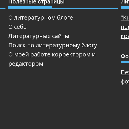
Полезные страницы
Ли
О литературном блоге
"К
О себе
пе
Литературные сайты
кр
Поиск по литературному блогу
О моей работе корректором и
Фо
редактором
Пе
фо