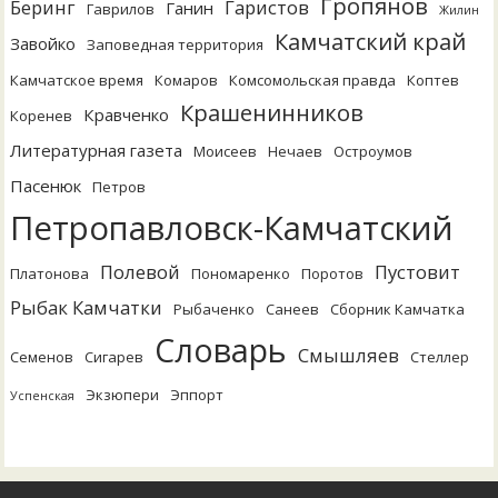
Гропянов
Беринг
Гаристов
Ганин
Гаврилов
Жилин
Камчатский край
Завойко
Заповедная территория
Камчатское время
Комаров
Комсомольская правда
Коптев
Крашенинников
Кравченко
Коренев
Литературная газета
Моисеев
Нечаев
Остроумов
Пасенюк
Петров
Петропавловск-Камчатский
Полевой
Пустовит
Платонова
Пономаренко
Поротов
Рыбак Камчатки
Рыбаченко
Санеев
Сборник Камчатка
Словарь
Смышляев
Семенов
Сигарев
Стеллер
Экзюпери
Эппорт
Успенская