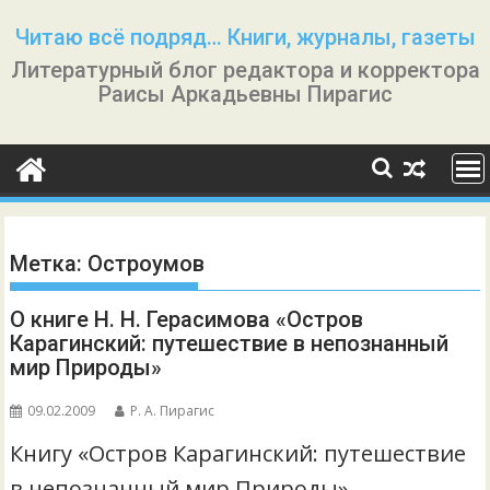
Перейти
Читаю всё подряд… Книги, журналы, газеты
к
Литературный блог редактора и корректора
содержимому
Раисы Аркадьевны Пирагис
Метка:
Остроумов
О книге Н. Н. Герасимова «Остров
Карагинский: путешествие в непознанный
мир Природы»
09.02.2009
Р. А. Пирагис
Книгу «Остров Карагинский: путешествие
в непознанный мир Природы»