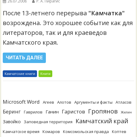
26.07.2008
Р. А. Пирагис
После 13-летнего перерыва
"Камчатка"
возрождена. Это хорошее событие как для
литераторов, так и для краеведов
Камчатского края.
ЧИТАТЬ ДАЛЕЕ
Камчатские книги
Книги
Microsoft Word
Агеев
Алотов
Аргументы и факты
Атласов
Гропянов
Беринг
Гаристов
Ганин
Гаврилов
Жилин
Камчатский край
Завойко
Заповедная территория
Камчатское время
Комаров
Комсомольская правда
Коптев