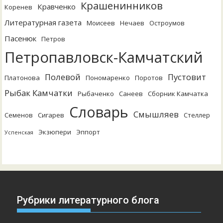
Крашенинников
Кравченко
Коренев
Литературная газета
Моисеев
Нечаев
Остроумов
Пасенюк
Петров
Петропавловск-Камчатский
Полевой
Пустовит
Платонова
Пономаренко
Поротов
Рыбак Камчатки
Рыбаченко
Санеев
Сборник Камчатка
Словарь
Смышляев
Семенов
Сигарев
Стеллер
Экзюпери
Эппорт
Успенская
Рубрики литературного блога