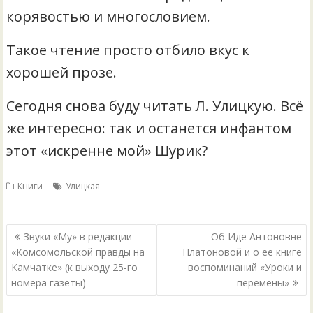
корявостью и многословием.
Такое чтение просто отбило вкус к
хорошей прозе.
Сегодня снова буду читать Л. Улицкую. Всё
же интересно: так и останется инфантом
этот «искренне мой» Шурик?
Книги
Улицкая
Навигация
Звуки «Му» в редакции
Об Иде Антоновне
по
«Комсомольской правды на
Платоновой и о её книге
Камчатке» (к выходу 25-го
воспоминаний «Уроки и
записям
номера газеты)
перемены»