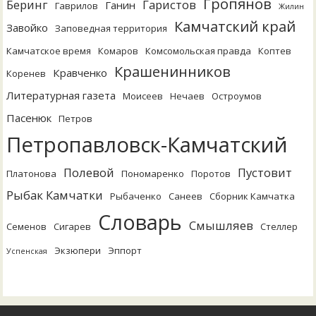
Гропянов
Беринг
Гаристов
Ганин
Гаврилов
Жилин
Камчатский край
Завойко
Заповедная территория
Камчатское время
Комаров
Комсомольская правда
Коптев
Крашенинников
Кравченко
Коренев
Литературная газета
Моисеев
Нечаев
Остроумов
Пасенюк
Петров
Петропавловск-Камчатский
Полевой
Пустовит
Платонова
Пономаренко
Поротов
Рыбак Камчатки
Рыбаченко
Санеев
Сборник Камчатка
Словарь
Смышляев
Семенов
Сигарев
Стеллер
Экзюпери
Эппорт
Успенская