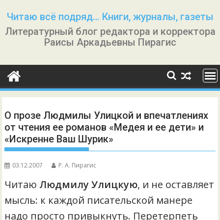
Перейти
Читаю всё подряд… Книги, журналы, газеты
к
Литературный блог редактора и корректора
содержимому
Раисы Аркадьевны Пирагис
О прозе Людмилы Улицкой и впечатлениях
от чтения ее романов «Медея и ее дети» и
«Искренне Ваш Шурик»
03.12.2007
Р. А. Пирагис
Читаю
Людмилу Улицкую
, и не оставляет
мысль: к каждой писательской манере
надо просто привыкнуть. Перетерпеть