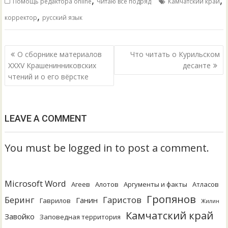
Помощь редактора online
Читаю всё подряд
Камчатский край
,
корректор
русский язык
Навигация
О сборнике материалов
Что читать о Курильском
по
XXXV Крашенинниковских
десанте
чтений и о его вёрстке
записям
LEAVE A COMMENT
You must be logged in to post a comment.
Microsoft Word
Агеев
Алотов
Аргументы и факты
Атласов
Гропянов
Беринг
Гаристов
Ганин
Гаврилов
Жилин
Камчатский край
Завойко
Заповедная территория