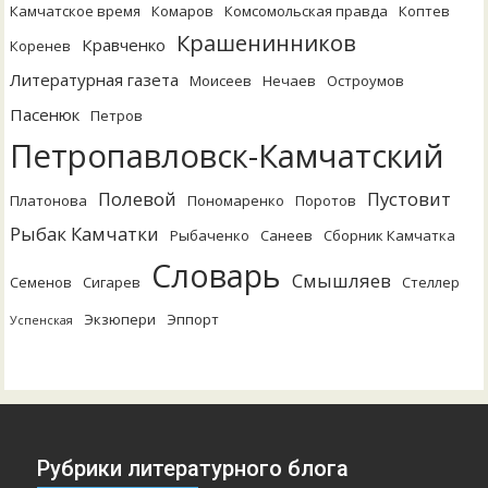
Камчатское время
Комаров
Комсомольская правда
Коптев
Крашенинников
Кравченко
Коренев
Литературная газета
Моисеев
Нечаев
Остроумов
Пасенюк
Петров
Петропавловск-Камчатский
Полевой
Пустовит
Платонова
Пономаренко
Поротов
Рыбак Камчатки
Рыбаченко
Санеев
Сборник Камчатка
Словарь
Смышляев
Семенов
Сигарев
Стеллер
Экзюпери
Эппорт
Успенская
Рубрики литературного блога