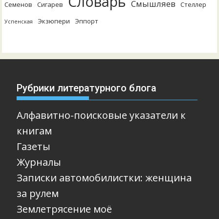
Словарь
Смышляев
Семенов
Сигарев
Стеллер
Экзюпери
Эппорт
Успенская
Рубрики литературного блога
Алфавитно-поисковые указатели к
книгам
Газеты
Журналы
Записки автомобилистки: женщина
за рулем
Землетрясение моё