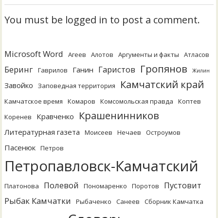
You must be logged in to post a comment.
Microsoft Word
Агеев
Алотов
Аргументы и факты
Атласов
Гропянов
Беринг
Гаристов
Ганин
Гаврилов
Жилин
Камчатский край
Завойко
Заповедная территория
Камчатское время
Комаров
Комсомольская правда
Коптев
Крашенинников
Кравченко
Коренев
Литературная газета
Моисеев
Нечаев
Остроумов
Пасенюк
Петров
Петропавловск-Камчатский
Полевой
Пустовит
Платонова
Пономаренко
Поротов
Рыбак Камчатки
Рыбаченко
Санеев
Сборник Камчатка