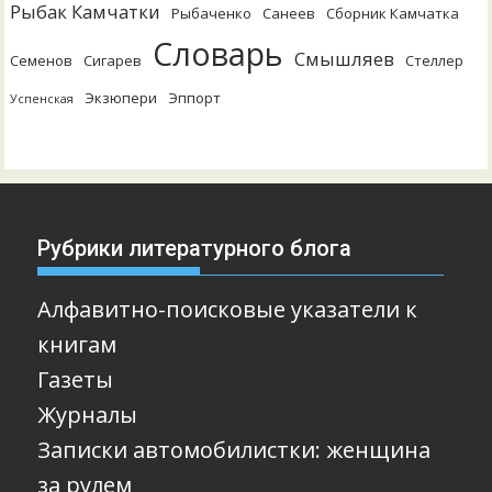
Рыбак Камчатки
Рыбаченко
Санеев
Сборник Камчатка
Словарь
Смышляев
Семенов
Сигарев
Стеллер
Экзюпери
Эппорт
Успенская
Рубрики литературного блога
Алфавитно-поисковые указатели к
книгам
Газеты
Журналы
Записки автомобилистки: женщина
за рулем