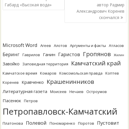
по
Габард «Высокая вода»
автор Радмир
Александрович Коренев
записям
скончался
Microsoft Word
Агеев
Алотов
Аргументы и факты
Атласов
Гропянов
Беринг
Гаристов
Ганин
Гаврилов
Жилин
Камчатский край
Завойко
Заповедная территория
Камчатское время
Комаров
Комсомольская правда
Коптев
Крашенинников
Кравченко
Коренев
Литературная газета
Моисеев
Нечаев
Остроумов
Пасенюк
Петров
Петропавловск-Камчатский
Полевой
Пустовит
Платонова
Пономаренко
Поротов