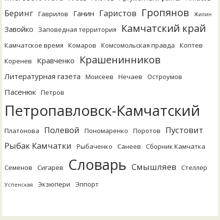
Гропянов
Беринг
Гаристов
Ганин
Гаврилов
Жилин
Камчатский край
Завойко
Заповедная территория
Камчатское время
Комаров
Комсомольская правда
Коптев
Крашенинников
Кравченко
Коренев
Литературная газета
Моисеев
Нечаев
Остроумов
Пасенюк
Петров
Петропавловск-Камчатский
Полевой
Пустовит
Платонова
Пономаренко
Поротов
Рыбак Камчатки
Рыбаченко
Санеев
Сборник Камчатка
Словарь
Смышляев
Семенов
Сигарев
Стеллер
Экзюпери
Эппорт
Успенская