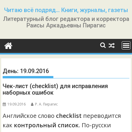
Перейти
Читаю всё подряд… Книги, журналы, газеты
к
Литературный блог редактора и корректора
содержимому
Раисы Аркадьевны Пирагис
День:
19.09.2016
Чек-лист (checklist) для исправления
наборных ошибок
19.09.2016
Р. А. Пирагис
Английское слово
checklist
переводится
как
контрольный список
. По-русски